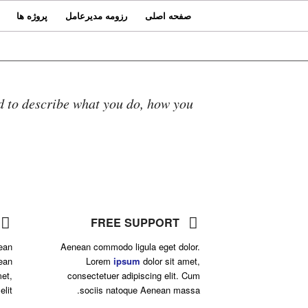
صفحه اصلی
رزومه مدیرعامل
پروژه ها
WELCOME!
d to describe what you do, how you
he most flexible theme we have ever made!
FREE SUPPORT
ean
Aenean commodo ligula eget dolor.
ean
Lorem
ipsum
dolor sit amet,
et,
consectetuer adipiscing elit. Cum
lit.
sociis natoque
Aenean massa.