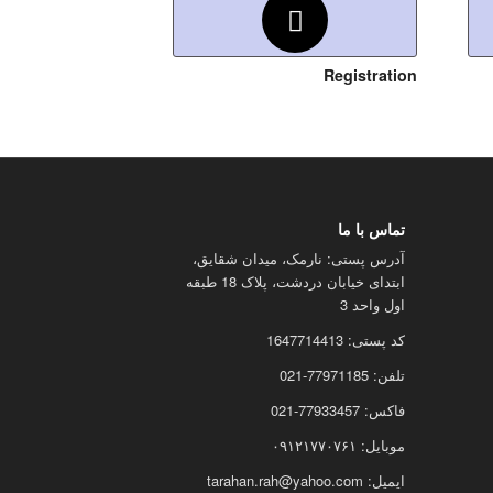
Registration
تماس با ما
آدرس پستی: نارمک، میدان شقایق،
ابتدای خیابان دردشت، پلاک 18 طبقه
اول واحد 3
کد پستی: 1647714413
تلفن: 77971185-021
فاکس: 77933457-021
موبایل: ۰۹۱۲۱۷۷۰۷۶۱
ایمیل: tarahan.rah@yahoo.com