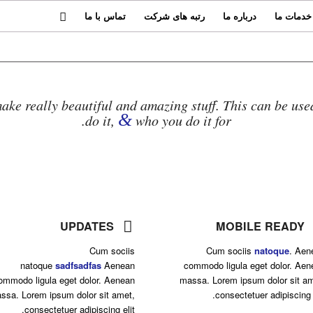
خدمات ما
درباره ما
رتبه های شرکت
تماس با ما
ake really beautiful and amazing stuff. This can be use
&
do it,
who you do it for.
This is Enfold, t
UPDATES
MOBILE READY
Cum sociis
Cum sociis
natoque
. Aen
natoque
sadfsadfas
Aenean
commodo ligula eget dolor. Aen
ommodo ligula eget dolor. Aenean
massa. Lorem ipsum dolor sit am
ssa. Lorem ipsum dolor sit amet,
consectetuer adipiscing e
consectetuer adipiscing elit.