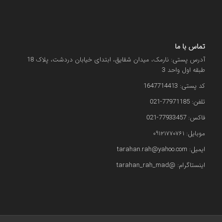
تماس با ما
آدرس پستی: نارمک، میدان شقایق، ابتدای خیابان دردشت، پلاک 18
طبقه اول واحد 3
کد پستی: 1647714413
تلفن: 77971185-021
فاکس: 77933457-021
موبایل: ۰۹۱۲۱۷۷۰۷۶۱
ایمیل: tarahan.rah@yahoo.com
اینستاگرام: @tarahan_rah_mad